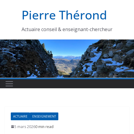
Passer
Pierre Thérond
au
contenu
Actuaire conseil & enseignant-chercheur
ACTUAIRE
ENSEIGNEMENT
5 mars 2026
0 min read