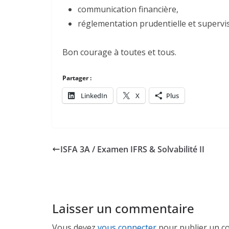
communication financière,
réglementation prudentielle et supervis
Bon courage à toutes et tous.
Partager :
LinkedIn
X
Plus
ISFA 3A / Examen IFRS & Solvabilité II
Laisser un commentaire
Vous devez
vous connecter
pour publier un c