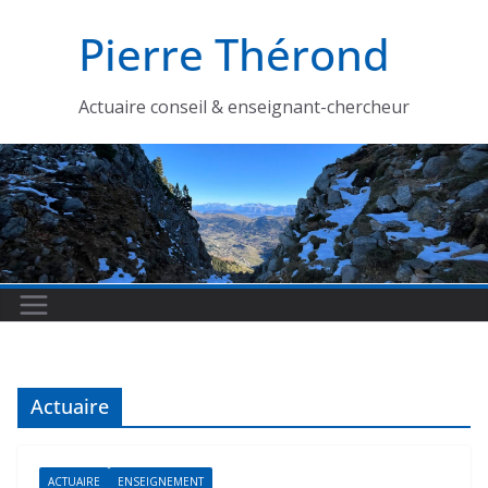
Passer
Pierre Thérond
au
contenu
Actuaire conseil & enseignant-chercheur
Actuaire
ACTUAIRE
ENSEIGNEMENT