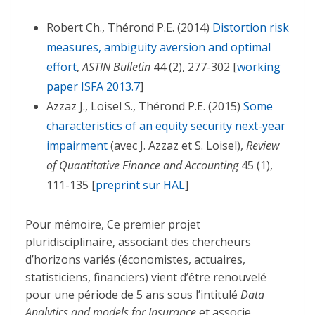
Robert Ch., Thérond P.E. (2014)
Distortion risk
measures, ambiguity aversion and optimal
effort
,
ASTIN Bulletin
44 (2), 277-302 [
working
paper ISFA 2013.7
]
Azzaz J., Loisel S., Thérond P.E. (2015)
Some
characteristics of an equity security next-year
impairment
(avec J. Azzaz et S. Loisel),
Review
of Quantitative Finance and Accounting
45 (1),
111-135 [
preprint sur HAL
]
Pour mémoire, Ce premier projet
pluridisciplinaire, associant des chercheurs
d’horizons variés (économistes, actuaires,
statisticiens, financiers) vient d’être renouvelé
pour une période de 5 ans sous l’intitulé
Data
Analytics and models for Insurance
et associe