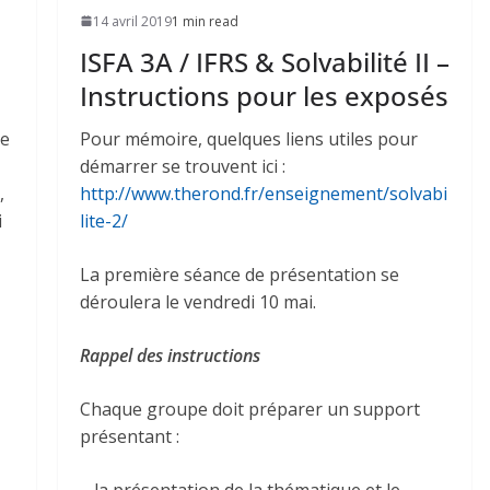
14 avril 2019
1 min read
ISFA 3A / IFRS & Solvabilité II –
Instructions pour les exposés
re
Pour mémoire, quelques liens utiles pour
démarrer se trouvent ici :
,
http://www.therond.fr/enseignement/solvabi
i
lite-2/
La première séance de présentation se
déroulera le vendredi 10 mai.
Rappel des instructions
Chaque groupe doit préparer un support
présentant :
– la présentation de la thématique et le