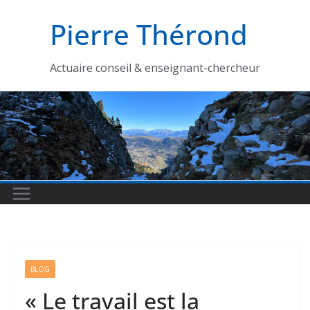
Passer
Pierre Thérond
au
contenu
Actuaire conseil & enseignant-chercheur
BLOG
« Le travail est la