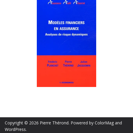
Copyright © 2026
Pierre Thérond
. Powered by
ColorMag
and
WordPress
.