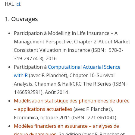
HAL
ici
.
1. Ouvrages
Participation à
Modelling in Life Insurance – A
Management Perspective
, Chapter 2: About Market
Consistent Valuation in insurance (ISBN :
978-3-
319-29774-3
), 2016
Participation à
Computational Actuarial Science
with R
(avec F. Planchet), Chapter 10: Survival
Analysis, Chapman & Hall/CRC The R Series (ISBN :
1466592591), Août 2014
Modélisation statistique des phénomènes de durée
– applications actuarielles
(avec F. Planchet),
Economica, octobre 2011 (ISBN : 2717861041)
Modèles financiers en assurance – analyses de
risque dynamiques
, 2e édition (avec F. Planchet et