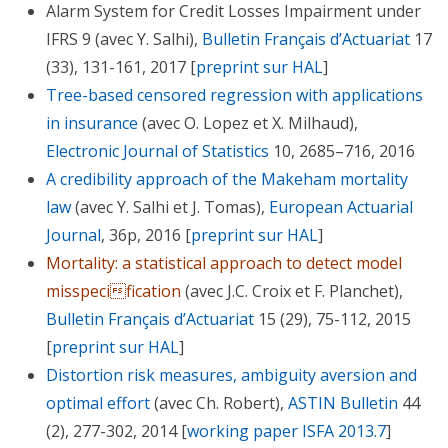
Alarm System for Credit Losses Impairment under
IFRS 9 (avec Y. Salhi),
Bulletin Français d’Actuariat
17
(33), 131-161, 2017 [
preprint sur HAL
]
Tree-based censored regression with applications
in insurance
(avec O. Lopez et X. Milhaud),
Electronic Journal of Statistics
10, 2685–716, 2016
A credibility approach of the Makeham mortality
law
(avec Y. Salhi et J. Tomas),
European Actuarial
Journal
, 36p, 2016 [
preprint sur HAL
]
Mortality: a statistical approach to detect model
misspecification
(avec J.C. Croix et F. Planchet),
Bulletin Français d’Actuariat
15 (29), 75-112, 2015
[
preprint sur HAL
]
Distortion risk measures, ambiguity aversion and
optimal effort
(avec Ch. Robert),
ASTIN Bulletin
44
(2), 277-302, 2014 [
working paper ISFA 2013.7
]