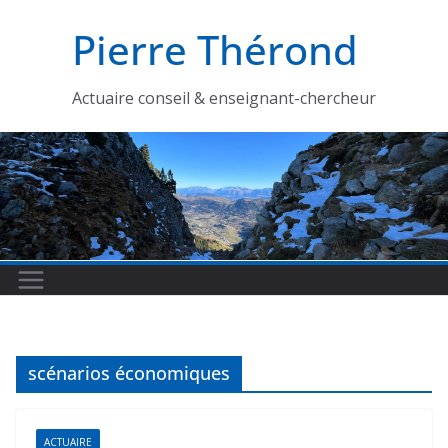
Passer
Pierre Thérond
au
contenu
Actuaire conseil & enseignant-chercheur
scénarios économiques
ACTUAIRE