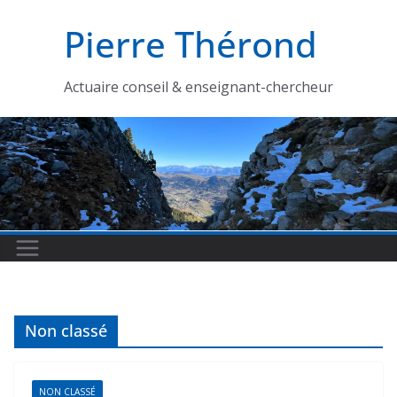
Passer
Pierre Thérond
au
contenu
Actuaire conseil & enseignant-chercheur
Non classé
NON CLASSÉ