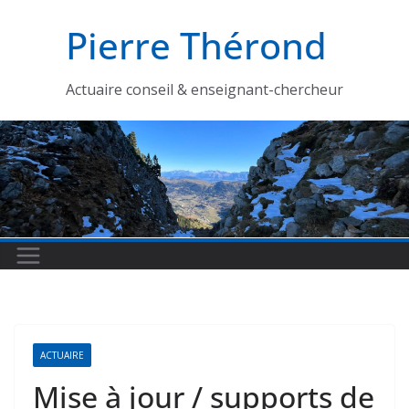
Passer
Pierre Thérond
au
contenu
Actuaire conseil & enseignant-chercheur
ACTUAIRE
Mise à jour / supports de