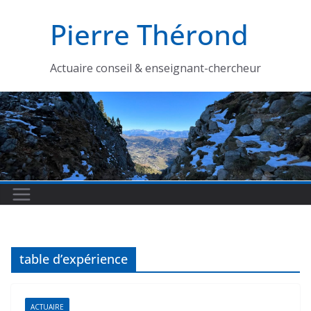
Passer
Pierre Thérond
au
contenu
Actuaire conseil & enseignant-chercheur
table d’expérience
ACTUAIRE