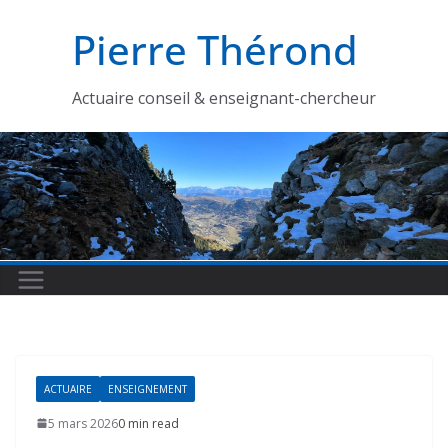
Passer
Pierre Thérond
au
contenu
Actuaire conseil & enseignant-chercheur
ACTUAIRE
ENSEIGNEMENT
5 mars 2026
0 min read