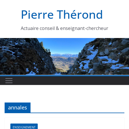
Passer
Pierre Thérond
au
contenu
Actuaire conseil & enseignant-chercheur
annales
ENSEIGNEMENT