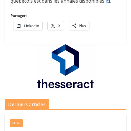
québecois est dans les annales disponibles
ici
.
Partager :
LinkedIn
X
Plus
Derniers articles
BLOG