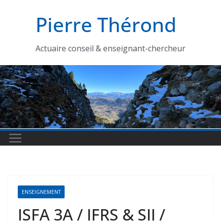
Passer
Pierre Thérond
au
contenu
Actuaire conseil & enseignant-chercheur
ENSEIGNEMENT
ISFA 3A / IFRS & SII /