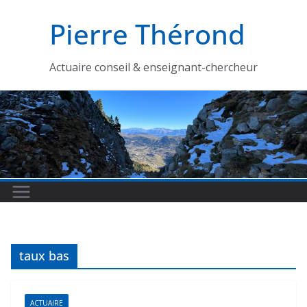
Passer
Pierre Thérond
au
contenu
Actuaire conseil & enseignant-chercheur
taux bas
ACTUAIRE