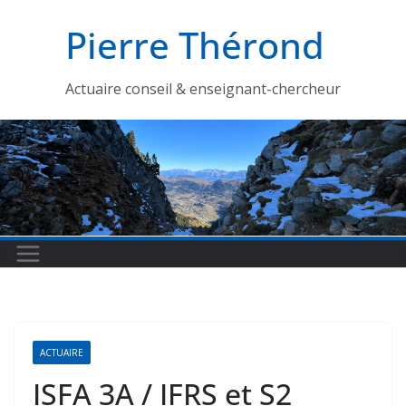
Passer
Pierre Thérond
au
contenu
Actuaire conseil & enseignant-chercheur
ACTUAIRE
ISFA 3A / IFRS et S2