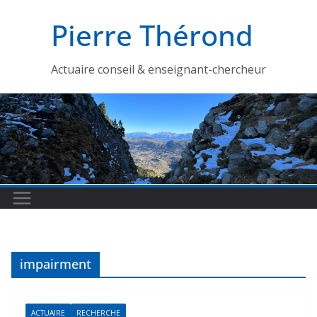
Passer
Pierre Thérond
au
contenu
Actuaire conseil & enseignant-chercheur
impairment
ACTUAIRE
RECHERCHE