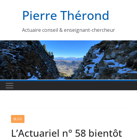
Passer
Pierre Thérond
au
contenu
Actuaire conseil & enseignant-chercheur
BLOG
L’Actuariel n° 58 bientôt