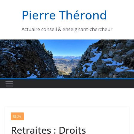
Passer
Pierre Thérond
au
contenu
Actuaire conseil & enseignant-chercheur
BLOG
Retraites : Droits