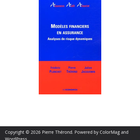
Copyright © 2026
Pierre Thérond
. Powered by
ColorMag
and
WordPress
.