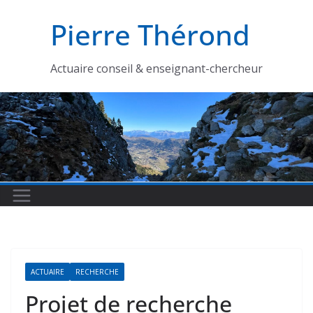
Passer
Pierre Thérond
au
contenu
Actuaire conseil & enseignant-chercheur
ACTUAIRE
RECHERCHE
Projet de recherche