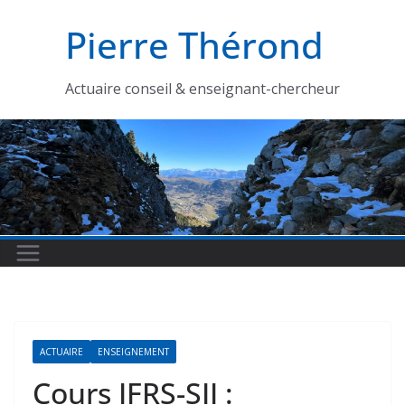
Passer
Pierre Thérond
au
contenu
Actuaire conseil & enseignant-chercheur
ACTUAIRE
ENSEIGNEMENT
Cours IFRS-SII :