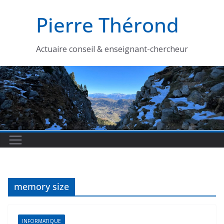
Passer
Pierre Thérond
au
contenu
Actuaire conseil & enseignant-chercheur
memory size
INFORMATIQUE