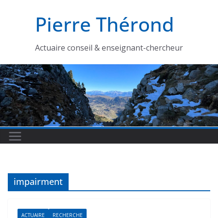
Passer
Pierre Thérond
au
contenu
Actuaire conseil & enseignant-chercheur
impairment
ACTUAIRE
RECHERCHE