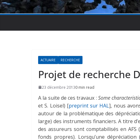
ACTUAIRE
RECHERCHE
Projet de recherche 
23 décembre 2013
0 min read
A la suite de ces travaux :
Some characteristic
et S. Loisel) [
preprint sur HAL
], nous avon
autour de la problématique des dépréciatio
large) des instruments financiers. A titre d’
des assureurs sont comptabilisés en AFS (j
fonds propres). Lorsqu’une dépréciation (