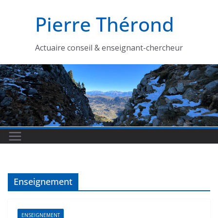
Passer
Pierre Thérond
au
contenu
Actuaire conseil & enseignant-chercheur
Enseignement
ENSEIGNEMENT