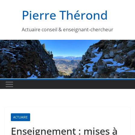
Passer
Pierre Thérond
au
contenu
Actuaire conseil & enseignant-chercheur
ACTUAIRE
Enseignement : mises à