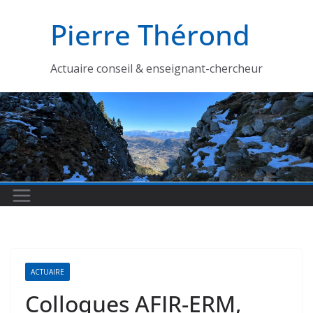
Passer
Pierre Thérond
au
contenu
Actuaire conseil & enseignant-chercheur
ACTUAIRE
Colloques AFIR-ERM,