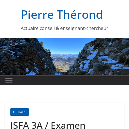
Passer
Pierre Thérond
au
contenu
Actuaire conseil & enseignant-chercheur
ACTUAIRE
ISFA 3A / Examen