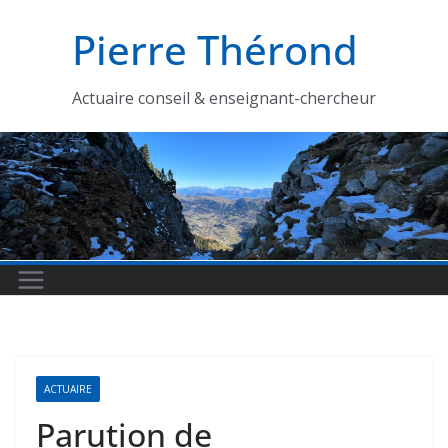
Passer
Pierre Thérond
au
contenu
Actuaire conseil & enseignant-chercheur
ACTUAIRE
Parution de