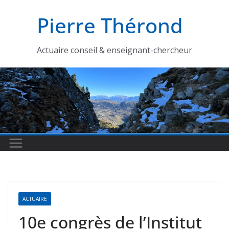
Passer
Pierre Thérond
au
contenu
Actuaire conseil & enseignant-chercheur
ACTUAIRE
10e congrès de l’Institut