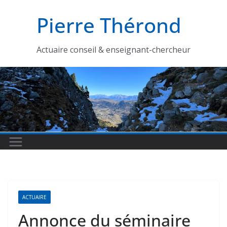
Passer
Pierre Thérond
au
contenu
Actuaire conseil & enseignant-chercheur
ACTUAIRE
Annonce du séminaire