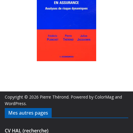
Copyright © 2026
Pierre Thérond
. Powered by
ColorMag
and
WordPress
.
Mes autres pages
CV HAL (recherche)