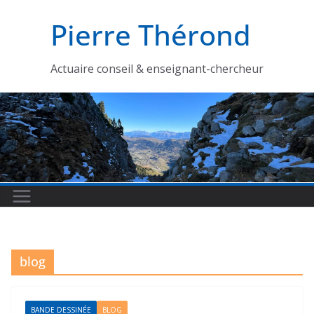
Passer
Pierre Thérond
au
contenu
Actuaire conseil & enseignant-chercheur
blog
BANDE DESSINÉE
BLOG