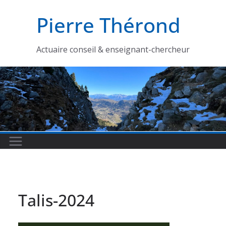
Passer
Pierre Thérond
au
contenu
Actuaire conseil & enseignant-chercheur
Talis-2024