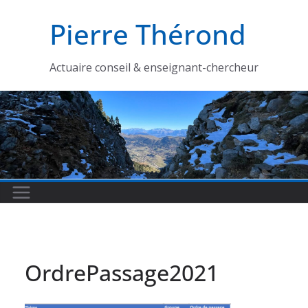
Passer
Pierre Thérond
au
contenu
Actuaire conseil & enseignant-chercheur
OrdrePassage2021