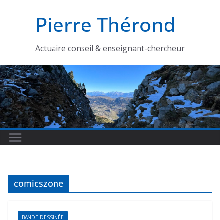
Passer
Pierre Thérond
au
contenu
Actuaire conseil & enseignant-chercheur
comicszone
BANDE DESSINÉE