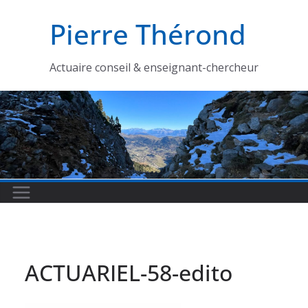
Passer
Pierre Thérond
au
contenu
Actuaire conseil & enseignant-chercheur
ACTUARIEL-58-edito